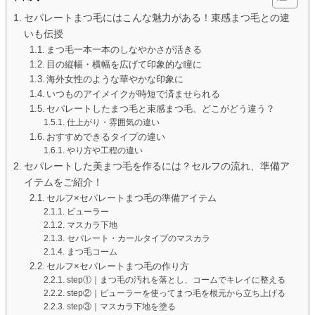
セパレートまつ毛にはこんな魅力がある！束感まつ毛との違
いも伝授
まつ毛一本一本のしなやかさが活きる
目の縦幅・横幅を広げて印象的な瞳に
海外女性のような華やかな印象に
いつものアイメイクが時短で済ませられる
セパレートしたまつ毛と束感まつ毛、どこがどう違う？
仕上がり・雰囲気の違い
おすすめできるタイプの違い
やり方や工程の違い
セパレートした美まつ毛を作るには？セルフの流れ、準備ア
イテムをご紹介！
セルフ×セパレートまつ毛の準備アイテム
ビューラー
マスカラ下地
セパレート・カールタイプのマスカラ
まつ毛コーム
セルフ×セパレートまつ毛の作り方
step①｜まつ毛の汚れを落とし、コームでキレイに整える
step②｜ビューラーを使ってまつ毛を根元から立ち上げる
step③｜マスカラ下地を塗る