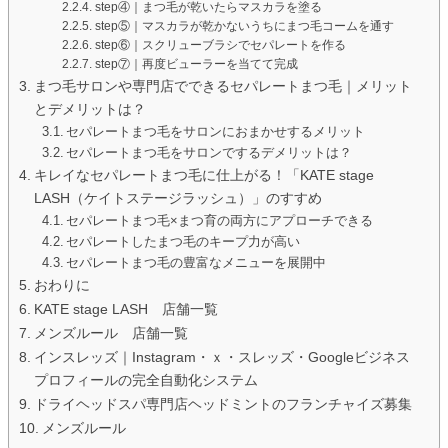
step④｜まつ毛が乾いたらマスカラを塗る
step⑤｜マスカラが乾かないうちにまつ毛コームを通す
step⑥｜スクリューブラシでセパレートを作る
step⑦｜再度ビューラーを当てて完成
まつ毛サロンや専門店でできるセパレートまつ毛｜メリット
とデメリットは？
セパレートまつ毛をサロンにおまかせするメリット
セパレートまつ毛をサロンでするデメリットは？
キレイなセパレートまつ毛に仕上がる！「KATE stage
LASH（ケイトステージラッシュ）」のすすめ
セパレートまつ毛×まつ育の両方にアプローチできる
セパレートしたまつ毛のキープ力が高い
セパレートまつ毛の豊富なメニューを展開中
おわりに
KATE stage LASH 店舗一覧
メンズルール 店舗一覧
インスレッズ｜Instagram・ｘ・スレッズ・Googleビジネス
プロフィールの完全自動化システム
ドライヘッドスパ専門店ヘッドミントのフランチャイズ募集
メンズルール